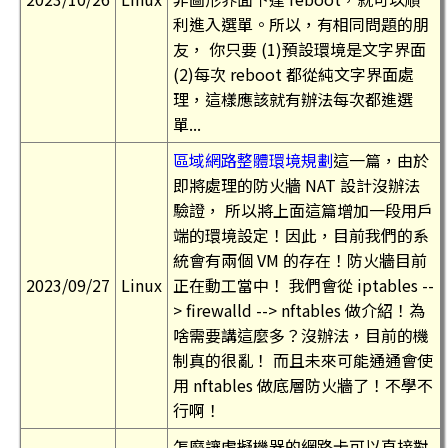
利進入選單。所以，有相同問題的朋
友， 你只要 (1)預設環境是文字界面
(2)每次 reboot 都從純文字界面處
理，這樣應該就有辦法每次都進選
單...
區域網路整體環境規劃
這一篇，由於
即將處理的防火牆 NAT 設計沒辦法
驗證， 所以將上面這篇增加一段用戶
端的環境設定！因此，目前我們的系
統會有兩個 VM 的存在！防火牆目前
2023/09/27
Linux
正在動工當中！ 我們會從 iptables --
> firewalld --> nftables 做介紹！為
啥需要講這麼多？沒辦法，目前的機
制真的很亂！ 而且未來可能通通會使
用 nftables 做底層防火牆了！不學不
行啊！
怎麼讓虛擬機器的網路卡可以直接對