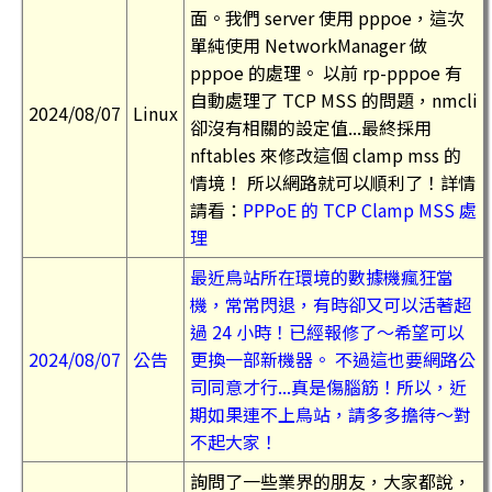
面。我們 server 使用 pppoe，這次
單純使用 NetworkManager 做
pppoe 的處理。 以前 rp-pppoe 有
自動處理了 TCP MSS 的問題，nmcli
2024/08/07
Linux
卻沒有相關的設定值...最終採用
nftables 來修改這個 clamp mss 的
情境！ 所以網路就可以順利了！詳情
請看：
PPPoE 的 TCP Clamp MSS 處
理
最近鳥站所在環境的數據機瘋狂當
機，常常閃退，有時卻又可以活著超
過 24 小時！已經報修了～希望可以
2024/08/07
公告
更換一部新機器。 不過這也要網路公
司同意才行...真是傷腦筋！所以，近
期如果連不上鳥站，請多多擔待～對
不起大家！
詢問了一些業界的朋友，大家都說，