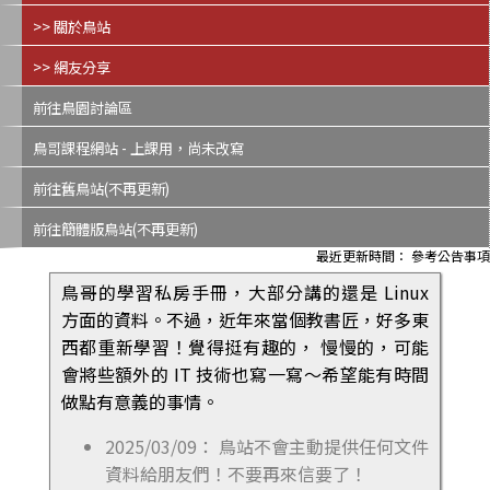
>> 關於鳥站
>> 網友分享
前往鳥園討論區
鳥哥課程網站 - 上課用，尚未改寫
前往舊鳥站(不再更新)
前往簡體版鳥站(不再更新)
最近更新時間： 參考公告事項
鳥哥的學習私房手冊，大部分講的還是 Linux
方面的資料。不過，近年來當個教書匠，好多東
西都重新學習！覺得挺有趣的， 慢慢的，可能
會將些額外的 IT 技術也寫一寫～希望能有時間
做點有意義的事情。
2025/03/09： 鳥站不會主動提供任何文件
資料給朋友們！不要再來信要了！