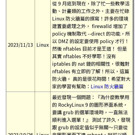
從 9 月底到現在，除了忙一些教學活
動、計畫類的工作之外，主要在忙碌
Linux 防火牆篇的撰寫！許多的環境
建置要處理之外， firewalld 增加了
policy 機制取代 --direct 的功能，所
以 DMZ 的設定要使用 policy 才行！
2023/11/13
Linux
然後 nftables 目前才是王道！ 但是
其實 nftables 不好學耶！沒有
iptables 的 nat 鏈的相關性，很難對
nftables 有立即的了解！所以，這篇
防火牆， 真的是很花時間！希望對大
家的學習有幫助：
Linux 防火牆篇
最近發現一個問題：『為什麼教學用
的 RockyLinux 9 的圖形界面系統，
要講 grub 的選單環境時，一直無法
順利進入選單！』 測試了許久，發現
跟 grub 的設定值似乎無關～只要從
2023/10/26
Linux
非圖形界面下達 reboot，就可以順