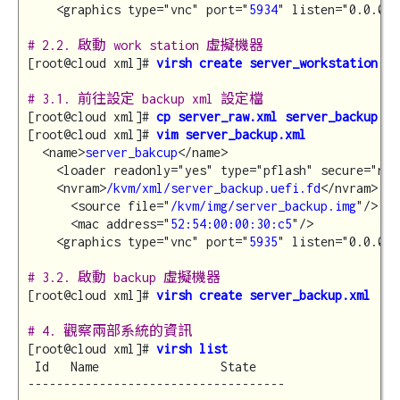
    <graphics type="vnc" port="
5934
" listen="0.0.0.0
# 2.2. 啟動 work station 虛擬機器
[root@cloud xml]# 
virsh create server_workstation.xm
# 3.1. 前往設定 backup xml 設定檔
[root@cloud xml]# 
cp server_raw.xml server_backup.xm
[root@cloud xml]# 
vim server_backup.xml
  <name>
server_bakcup
</name>

    <loader readonly="yes" type="pflash" secure="no"
    <nvram>
/kvm/xml/server_backup.uefi.fd
</nvram>

      <source file="
/kvm/img/server_backup.img
"/>

      <mac address="
52:54:00:00:30:c5
"/>

    <graphics type="vnc" port="
5935
" listen="0.0.0.0
# 3.2. 啟動 backup 虛擬機器
[root@cloud xml]# 
virsh create server_backup.xml
# 4. 觀察兩部系統的資訊
[root@cloud xml]# 
virsh list
 Id   Name                 State

------------------------------------
