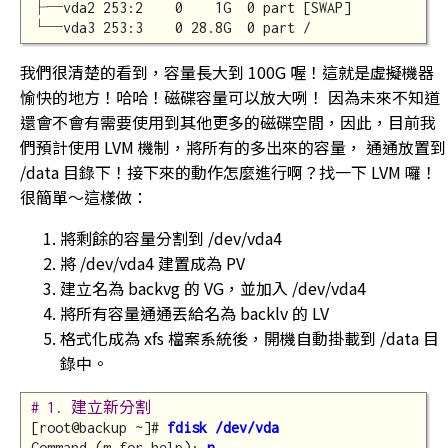
├─vda2 253:2    0    1G  0 part [SWAP]

我們很清楚的看到，容量長大到 100G 喔！這就是虛擬機器
愉快的地方！哈哈！磁碟容量可以放大咧！ 因為未來不知道
還會不會有需要使用到其他更多的磁碟空間，因此，目前我
們預計使用 LVM 機制，將所有的多出來的容量， 通通放置到
/data 目錄下！接下來的動作怎麼進行啊？找一下 LVM 囉！
很簡單～這樣做：
將剩餘的容量分割到 /dev/vda4
將 /dev/vda4 建置成為 PV
建立名為 backvg 的 VG，並加入 /dev/vda4
將所有容量通通丟給名為 backlv 的 LV
格式化成為 xfs 檔案系統後，開機自動掛載到 /data 目
錄中。
# 1. 建立新分割
[root@backup ~]# 
fdisk /dev/vda
Command (m for help): 
n