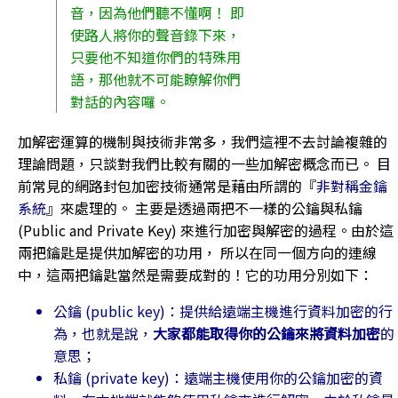
音，因為他們聽不懂啊！ 即
使路人將你的聲音錄下來，
只要他不知道你們的特殊用
語，那他就不可能瞭解你們
對話的內容囉。
加解密運算的機制與技術非常多，我們這裡不去討論複雜的
理論問題，只談對我們比較有關的一些加解密概念而已。 目
前常見的網路封包加密技術通常是藉由所謂的『
非對稱金鑰
系統
』來處理的。 主要是透過兩把不一樣的公鑰與私鑰
(Public and Private Key) 來進行加密與解密的過程。由於這
兩把鑰匙是提供加解密的功用， 所以在同一個方向的連線
中，這兩把鑰匙當然是需要成對的！它的功用分別如下：
公鑰 (public key)：提供給遠端主機進行資料加密的行
為，也就是說，
大家都能取得你的公鑰來將資料加密
的
意思；
私鑰 (private key)：遠端主機使用你的公鑰加密的資