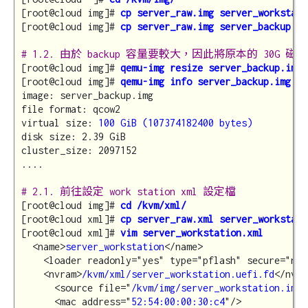
[root@cloud img]# 
cp server_raw.img server_workstati
[root@cloud img]# 
cp server_raw.img server_backup.im
# 1.2. 由於 backup 容量要較大，因此將原本的 30G 磁碟
[root@cloud img]# 
qemu-img resize server_backup.img 
[root@cloud img]# 
qemu-img info server_backup.img
image: server_backup.img

file format: qcow2

virtual size: 
100 GiB (107374182400 bytes)
disk size: 2.39 GiB

cluster_size: 2097152

....

# 2.1. 前往設定 work station xml 設定檔
[root@cloud img]# 
cd /kvm/xml/
[root@cloud xml]# 
cp server_raw.xml server_workstati
[root@cloud xml]# 
vim server_workstation.xml
  <name>
server_workstation
</name>

    <loader readonly="yes" type="pflash" secure="no"
    <nvram>
/kvm/xml/server_workstation.uefi.fd
</nvra
      <source file="
/kvm/img/server_workstation.img
"
      <mac address="
52:54:00:00:30:c4
"/>
