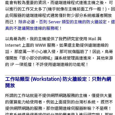
能會有較為重要的資訊，而遠端連線程式連進主機之後， 可
以進行的工作又太多了(幾乎就像在主機前面工作一般！)，因
此伺服器的遠端連線程式通常僅針對少部分系統維護者開放
而已！
除非必要，否則 Server 類型的主機的防火牆設定，還
真的不建議開放連線的服務呢！
以鳥哥為例，我的主機提供了我們研究室使用 Mail 與
Internet 上面的 WWW 服務，如果還主動提供遠端連線的
話， 那麼萬一不小心被入侵，那可就傷腦筋了！因此，鳥哥
僅開放『很小部分的網域』讓系統管理員連進來， 其他來源
的 IP 一律抵擋！不許使用遠端連線的功能呢！
工作站類型 (Workstation) 防火牆設定：只對內網
開放
所謂的工作站就是不提供網際網路服務的主機，僅提供大量
的運算能力給使用者，例如上面提到的台灣杉系統。 既然不
提供網際網路的服務，那你還開連線伺服器幹嘛？不是啊！
這套系統還是得要提供給台灣的學者登入進行研究吧！ 那就