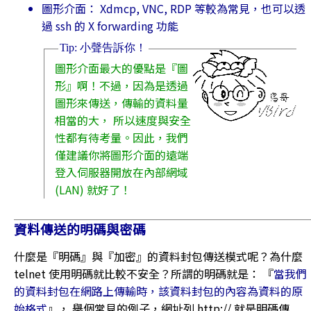
圖形介面： Xdmcp, VNC, RDP 等較為常見，也可以透
過 ssh 的 X forwarding 功能
圖形介面最大的優點是『圖
形』啊！不過，因為是透過
圖形來傳送，傳輸的資料量
相當的大， 所以速度與安全
性都有待考量。因此，我們
僅建議你將圖形介面的遠端
登入伺服器開放在內部網域
(LAN) 就好了！
資料傳送的明碼與密碼
什麼是『明碼』與『加密』的資料封包傳送模式呢？為什麼
telnet 使用明碼就比較不安全？所謂的明碼就是： 『
當我們
的資料封包在網路上傳輸時，該資料封包的內容為資料的原
始格式
』， 舉個常見的例子，網址列 http:// 就是明碼傳