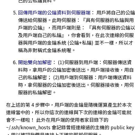
己的公私鑰資料。
回傳用戶端的公鑰資料到伺服器端
： 用戶將自己的公鑰
傳送給伺服器。此時伺服器：『具有伺服器的私鑰與用
戶端的公鑰』，而用戶端則是： 『具有伺服器的公鑰以
及用戶端自己的私鑰』，你會看到，在此次連線的伺服
器與用戶端的金鑰系統 (公鑰+私鑰) 並不一樣，所以才
稱為非對稱式金鑰系統喔。
開始雙向加解密
： (1)伺服器到用戶端：伺服器傳送資
料時，拿用戶的公鑰加密後送出。用戶端接收後，用自
己的私鑰解密； (2)用戶端到伺服器：用戶端傳送資料
時，拿伺服器的公鑰加密後送出。伺服器接收後，用伺
服器的私鑰解密。
在上述的第 4 步驟中，用戶端的金鑰是隨機運算產生於本次
連線當中的，所以你這次的連線與下次的連線的金鑰可能就
會不一樣啦！ 此外在用戶端的使用者家目錄下的
~/.ssh/known_hosts 會記錄曾經連線過的主機的 public key
，用以確認我們是連接上正確的那部伺服器。