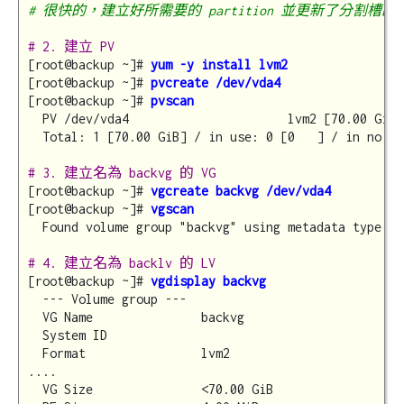
# 很快的，建立好所需要的 partition 並更新了分割槽的類型 
# 2. 建立 PV
[root@backup ~]# 
yum -y install lvm2
[root@backup ~]# 
pvcreate /dev/vda4
[root@backup ~]# 
pvscan
  PV /dev/vda4                      lvm2 [70.00 GiB]

  Total: 1 [70.00 GiB] / in use: 0 [0   ] / in no VG
# 3. 建立名為 backvg 的 VG
[root@backup ~]# 
vgcreate backvg /dev/vda4
[root@backup ~]# 
vgscan
  Found volume group "backvg" using metadata type lvm
# 4. 建立名為 backlv 的 LV
[root@backup ~]# 
vgdisplay backvg
  --- Volume group ---

  VG Name               backvg

  System ID

  Format                lvm2

....

  VG Size               <70.00 GiB
