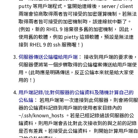
putty 等用戶端程式。當開始連線後，server / client
兩端會協商取得兩者皆可接受的加密運算機制。若無法
取得兩者皆可接受的加密機制時，該連線就中斷了。
(例如，新的 RHEL 9 捨棄很多舊的加密機制， 因此，
使用舊的軟體，例如 pietty 這類軟體，預設是無法連
接到 RHEL 9 的 ssh 服務喔！)
伺服器傳送公鑰檔給用戶端
： 接收到用戶端的要求後，
伺服器便將第一個步驟取得的公鑰檔案傳送給用戶端使
用。(此時應是明碼傳送，反正公鑰本來就是給大家使
用的！)
用戶端記錄/比對伺服器的公鑰資料及隨機計算自己的
公私鑰
： 若用戶端第一次連接到此伺服器，則會將伺服
器的公鑰資料記錄到用戶端的使用者家目錄內的
~/.ssh/known_hosts 。若是已經記錄過該伺服器的公
鑰資料，則用戶端會去比對此次接收到的與之前的記錄
是否有差異。若接受此公鑰資料， 則開始計算用戶端自