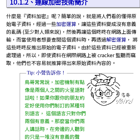
10.1.2、連線加密技術簡介
什麼是『資料加密』呢？簡單的說，就是將人們看的懂得原
始電子資料，經過一些
加密運算
，讓這些資料變成沒有意義
的亂碼 (至少對人類來說)，然後再讓這個咚咚在網路上面傳
輸，而當使用者想要查閱這個資料時，再透過
解密運算
， 將
這些咚咚反推出原始的電子資料。由於這些資料已經被重新
處理過，所以，即使資料在網際網路上被 cracker 監聽而竊
取，他們也不容易就推算得出來原始資料內容的。
鳥哥常常說，加密機制有點
像是兩個人之間的火星語對
話啦！如果你跟你的朋友約
定好使用你們制訂的某種特
別語言， 這個語言只對你們
兩個有意義。那麼當你們兩
人講話時，在旁邊的人聽到
的只是一堆沒有意義的聲