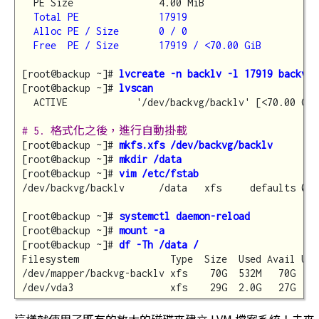
  PE Size               4.00 MiB

Total PE              17919

  Alloc PE / Size       0 / 0

  Free  PE / Size       17919 / <70.00 GiB
[root@backup ~]# 
lvcreate -n backlv -l 17919 backvg
[root@backup ~]# 
lvscan
  ACTIVE            '/dev/backvg/backlv' [<70.00 GiB
# 5. 格式化之後，進行自動掛載
[root@backup ~]# 
mkfs.xfs /dev/backvg/backlv
[root@backup ~]# 
mkdir /data
[root@backup ~]# 
vim /etc/fstab
/dev/backvg/backlv      /data   xfs     defaults 0 0

[root@backup ~]# 
systemctl daemon-reload
[root@backup ~]# 
mount -a
[root@backup ~]# 
df -Th /data /
Filesystem                Type  Size  Used Avail Use
/dev/mapper/backvg-backlv xfs    70G  532M   70G   1%
這樣就使用了既有的放大的磁碟來建立 LVM 檔案系統！未來