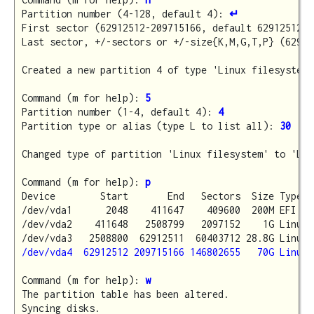
Partition number (4-128, default 4): 
↵
First sector (62912512-209715166, default 62912512):
Last sector, +/-sectors or +/-size{K,M,G,T,P} (62912
Created a new partition 4 of type 'Linux filesystem'
Command (m for help): 
5
Partition number (1-4, default 4): 
4
Partition type or alias (type L to list all): 
30
Changed type of partition 'Linux filesystem' to 'Lin
Command (m for help): 
p
Device        Start       End   Sectors  Size Type

/dev/vda1      2048    411647    409600  200M EFI Sys
/dev/vda2    411648   2508799   2097152    1G Linux s
/dev/vda4  62912512 209715166 146802655   70G Linux 
Command (m for help): 
w
The partition table has been altered.
