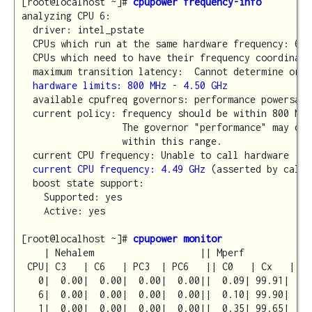
[root@localhost ~]# 
cpupower frequency-info
analyzing CPU 6:

  driver: intel_pstate

  CPUs which run at the same hardware frequency: 6

  CPUs which need to have their frequency coordinate
  maximum transition latency:  Cannot determine or i
hardware limits: 800 MHz - 4.50 GHz
  available cpufreq governors: performance powersave

  current policy: frequency should be within 800 MHz
                  The governor "performance" may dec
                  within this range.

  current CPU frequency: Unable to call hardware

current CPU frequency: 4.49 GHz
 (asserted by call 
  boost state support:

    Supported: yes

    Active: yes

[root@localhost ~]# 
cpupower monitor
    | Nehalem                   || Mperf            
 CPU| C3   | C6   | PC3  | PC6   || C0   | Cx   | 
Fr
   0|  0.00|  0.00|  0.00|  0.00||  0.09| 99.91|  36
   6|  0.00|  0.00|  0.00|  0.00||  0.10| 99.90|  42
   1|  0.00|  0.00|  0.00|  0.00||  0.35| 99.65|  40