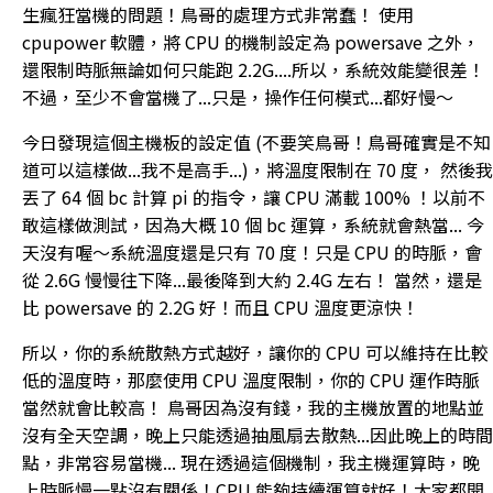
生瘋狂當機的問題！鳥哥的處理方式非常蠢！ 使用
cpupower 軟體，將 CPU 的機制設定為 powersave 之外，
還限制時脈無論如何只能跑 2.2G....所以，系統效能變很差！
不過，至少不會當機了...只是，操作任何模式...都好慢～
今日發現這個主機板的設定值 (不要笑鳥哥！鳥哥確實是不知
道可以這樣做...我不是高手...)，將溫度限制在 70 度， 然後我
丟了 64 個 bc 計算 pi 的指令，讓 CPU 滿載 100% ！以前不
敢這樣做測試，因為大概 10 個 bc 運算，系統就會熱當... 今
天沒有喔～系統溫度還是只有 70 度！只是 CPU 的時脈，會
從 2.6G 慢慢往下降...最後降到大約 2.4G 左右！ 當然，還是
比 powersave 的 2.2G 好！而且 CPU 溫度更涼快！
所以，你的系統散熱方式越好，讓你的 CPU 可以維持在比較
低的溫度時，那麼使用 CPU 溫度限制，你的 CPU 運作時脈
當然就會比較高！ 鳥哥因為沒有錢，我的主機放置的地點並
沒有全天空調，晚上只能透過抽風扇去散熱...因此晚上的時間
點，非常容易當機... 現在透過這個機制，我主機運算時，晚
上時脈慢一點沒有關係！CPU 能夠持續運算就好！大家都開