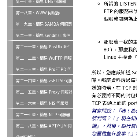
第十七章、簡易 DNS 伺服器
所謂的 LIST
FTP 的服務來
第十八章、WWW 伺服器
個服務關閉為
第十九章、簡易 SAMBA 伺服器
第二十章、簡易 sendmail 郵件
那麼萬一我的主機
伺服器
第二十一章、簡易 Postfix 郵件
80 ) ，那麼
伺服器
Linux 主機會『
第二十二章、簡易 WuFTP 伺服
器
第二十三章、簡易 ProFTPD 伺
所以，您應該知道 Ser
服器
囉。那麼資料透過這些
第二十四章、簡易 vsFTPd 伺服
送的時候，在 TCP 
器
第二十五章、簡易 Proxy 伺服器
有必要將不同的封包送
TCP 表頭上面的 p
第二十六章、簡易 NIS 伺服器
常會問說：『咦！為什
第二十七章、簡易 NTP 伺服器
誤判嗎？！』現在知
機』，然後，銀行當
第二十八章、簡易 APT/YUM 伺
您要做些什麼事？』
服器