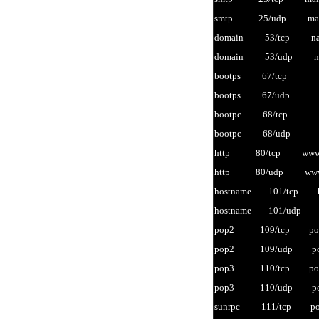
smtp 25/udp mai
domain 53/tcp names
domain 53/udp nam
bootps 67/tcp #
bootps 67/udp
bootpc 68/tcp #
bootpc 68/udp
http 80/tcp www ww
http 80/udp www www-
hostname 101/tcp host
hostname 101/udp host
pop2 109/tcp pop-2 
pop2 109/udp po
pop3 110/tcp pop-
pop3 110/udp po
sunrpc 111/tcp portm