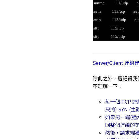
sunrpc 111/udp portm
auth 113/tcp authenti
auth 113/udp authent
sftp 115/tcp
sftp 115/udp
Server/Client 
除此之外，還記得我
不理解一下：
每一個 TCP 連
只將) SYN
如果另一端(通常為
回整個連線的第
然後，請求端獲