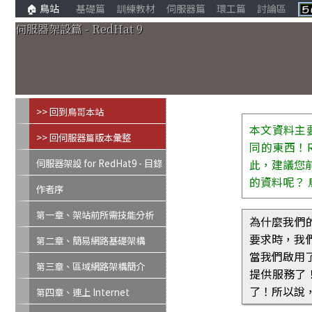
基礎篇
訓練教材
伺服器篇
環工篇
討論區
🏠 鳥站
伺服器架設篇 - RedHat 9
>> 回到鳥哥本站
本文資料主要針對
>> 回伺服器篇版本彙整
同的東西！Re
此，建議您前往
伺服器架設 for RedHat9 - 目錄
的資料呢？ 
總覽
作者序
第一章、架站前所需技能分析
為什麼我們的
要求時，我們
第二章、簡易網路基礎架構
當我們啟用了一
第三章、區域網路架構簡介
提供服務了！萬
了！所以說
第四章、連上 Internet