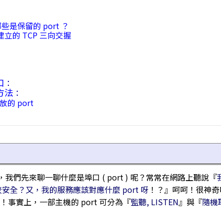
是保留的 port ？
 連線建立的 TCP 三向交握
口
：
方法
：
的 port
我們先來聊一聊什麼是埠口 ( port ) 呢？常常在網路上聽說『
比較安全？又，我的服務應該對應什麼 port 呀
！？』呵呵！很神奇吧
？！事實上，一部主機的 port 可分為『
監聽, LISTEN
』與『
隨機取