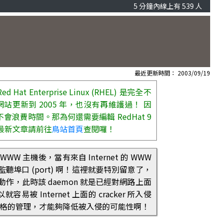
5 分鐘內線上有 539 人
最近更新時間： 2003/09/19
 Enterprise Linux (RHEL) 是完全不
份網站更新到 2005 年，也沒有再維護過！ 因
較不會浪費時間。那為何還需要編輯 RedHat 9
！最新文章請前往
鳥站首頁
查閱囉！
主機後，當有來自 Internet 的 WWW
埠口 (port) 啊！這裡就要特別留意了，
 的動作，此時該 daemon 就是已經對網路上面
易被 Internet 上面的 cracker 所入侵
以嚴格的管理，才能夠降低被入侵的可能性啊！