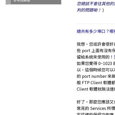
參考用解答
您總該不會往其他的窗
判的問題呦！
)
總共有多少埠口？哪些是
我想，您或許會很好奇
些 port 上面有
留給系統來使用的！
如果您覺得 0~102
以，這個時候您可以以一般
的 port numb
般 FTP Client
Client 軟體就無
好了，那麼您應該又會說，
常見的 Servic
定這樣的保留功能囉。此