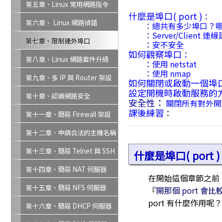
第五章、Linux 常用網路指令
什麼是埠口( port )
：
第六章、 Linux 網路偵錯
：
總共有多少埠口？哪些
：
Server/Client
第七章、限制連外埠口
：
安不安全
如何觀察埠口
：
第八章、Linux 網路套件升級
：
使用 netstat
：
使用 nmap
第九章、多 IP 與 Router 架設
如何關閉或啟動一個埠
設定開機時啟動服務的
第十章、認識網路安全
安全性：
關閉所有對外開放
課後練習
：
第十一章、簡易 Firewall 架設
第十二章、申請合法的主機名稱
第十三章、簡易 Telnet 與 SSH
什麼是埠口( port )
主機設定
第十四章、簡易 NAT 伺服器
在開始這個章節之前，
第十五章、簡易 NFS 伺服器
『
開那個 port 會
port 有什麼作用呢
第十六章、簡易 DHCP 伺服器