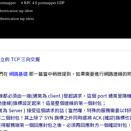
apper # RPC 4.0 portmapper UDP
cation tap ident
ication tap ident
連線建立的 TCP 三向交握
們在
網路基礎
那一篇當中稍微提到，如果需要進行網路連線的時候，那個重
線都必須由一端(通常為 client )發起請求，這個 port 通常是隨機
 (主動連線)旗標設定起來！這是整個連線的第一個封包；
 Server ) 接受這個請求的話 ( 當然囉，特殊的服務需要以特殊的 
二個封包！其上除了 SYN 旗標之外同時還將 ACK (確認)
得服務端第一個回應封包之後，必須再回應對方一個確認封包，此