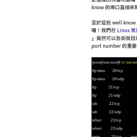
know 的埠口直接
至於這些 well kno
囉！我們在
Linux
』竟然可以告訴我目前正在
port number 
[root@test root]#
vi /etc/se
ftp-data 20/tcp
ftp-data 20/udp
ftp 21/tcp
ftp 21/udp
ssh 22/tcp # SSH
ssh 22/udp # SSH
telnet 23/tcp
telnet 23/udp
smtp 25/tcp mai