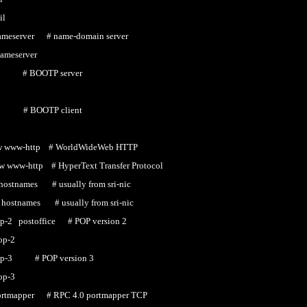
l
erver # name-domain server
eserver
 BOOTP server
 BOOTP client
w-http # WorldWideWeb HTTP
http # HyperText Transfer Protocol
names # usually from sri-nic
names # usually from sri-nic
postoffice # POP version 2
p-2
3 # POP version 3
p-3
apper # RPC 4.0 portmapper TCP