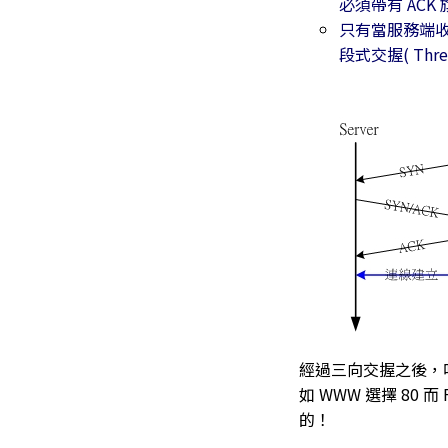
必須帶有 ACK 
只有當服務端收
段式交握( Thre
經過三向交握之後，呵呵！
如 WWW 選擇 8
的！