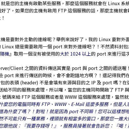
EN 就是您的主機有啟動某些服務，那麼這個服務就會在 Linux 系統上
說好了，如果您的主機有啟用 FTP 這個服務的話，那麼主機就會啟用 po
止！
是要對外主動的連線呢？舉例來說好了，我的 Linux 要對外面的 WW
我的 Linux 總是需要啟用一個 port 來對外連線吧？！不然資料封
隨機
』取用一個沒有被使用的
大於 1024 以上
的 port 來進行
ver/Client 之間的資料傳送其實是 port 與 port 之間的遞
 port 來進行傳送的時候，會不會跑錯地方啊？！還記得我們
封包的表頭 (header) 不是會填有來源與目的之 IP 及 po
給不同的服務來處理，所以囉，當您的主機同時開啟了 FTP 與
ort 號碼來給 FTP 這個服務或者是 WWW 這個服務來處理，當然
麼您的電腦同時有 FTP、WWW、E-Mail 這麼多服務，
道為什麼了嗎？！對啦！就是因為 port 不同嘛！您可以這樣
然不可能只有一種業務，裡頭就有相當多的窗口，那麼您一進大
您跟他說：『我要存錢呀！』，服務員接著就會告訴您：『喝！