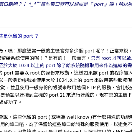
口跑吧？！ ^_^""這些窗口就可以想成是『 port 』囉！所以
保留的 port ？
，咦！那麼通常一般的主機會有多少個 port 呢？！正常來說
沒有保留給系統使用的呢！？是有的！一般而言，
只有 root 才可以啟用
至於大於 1024 以上的 port 除了給系統隨機取用來作為連線的
3 的 port 需要以 root 的身份來啟動，這樣如果該 port 
身份帳號並使用大於 1024 以上的 port 來啟用某些服務呢！例如 F
er 來啟動，並且使用一般身份的帳號來啟用這個 FTP 的服務，會比
 軟體都是預設以連接到主機的 port 21 來進行連線的，現在您的主機 F
法連線成功了。
這些保留的 port ( 或稱為 well know )有什麼特殊的功能呢？
es 所慣用的埠口咯，為了保留給這些埠口給特殊的服務使用，以避免不
外，因為這些 port 是目前 Internet 上面所慣用的，所