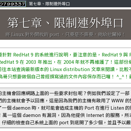
第七章、限制連外埠口
第七章、限制連外埠口
將 Linux 對外開放的 port ，只要是不需要，就給他關掉！
 RedHat 9 的系統進行說明，要注意的是，RedHat 9 與 Red Hat
dHat 9 在 2003 年推出，在 2004 年就不再維護了！這部
本站查詢最新版本的 Linux distribution 文章來閱讀，比
鳥哥只想要做個自己曾經撰寫過的文件內容保存而已囉！ ^_^
主機會回應網路上面的一些要求封包呢？例如我們設定了一部 WWW 
的主機就會予以回應，這是因為我們的主機有啟用了 WWW 的監聽
個 daemon 時，就可能會造成主機的 Port 在進行 Listen
一這個 daemon 有漏洞，因為他提供 Internet 的服務，所以就容
，仔細的檢查自己系統上面的 port 到底開了多少個，並且予