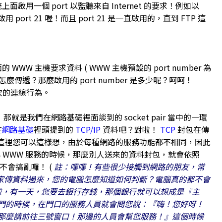
面啟用一個 port 以監聽來自 Internet 的要求！例如以
rt 21 喔！而且 port 21 是一直啟用的，直到 FTP 這
W 主機要求資料 ( WWW 主機預設的 port number 為
包怎麼傳遞？那麼啟用的 port number 是多少呢？呵呵！
這次的連線行為。
送喔！那就是我們在網路基礎裡面談到的 socket pair 當中的一環
在
網路基礎
裡頭提到的
TCP/IP
資料吧？對啦！
TCP
封包在傳
rt 嗎？在這裡您可以這樣想，由於每種網路的服務功能都不相同，因此
 WWW 服務的時候，那麼別人送來的資料封包，就會依照
就不會搞亂囉！ (
註：嘿嘿！有些很少接觸到網路的朋友，常
但是人家傳資料過來，您的電腦怎麼知道如何判斷？電腦真的都不會
想啦，有一天，您要去銀行存錢，那個銀行就可以想成是『主
門的時候，在門口的服務人員就會問您說：『嗨！您好呀！
那麼請前往三號窗口！那邊的人員會幫您服務！』這個時候