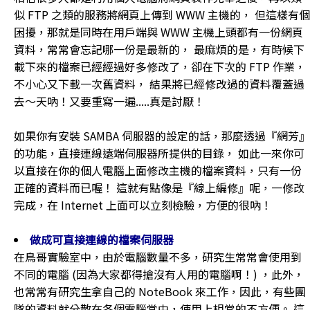
似 FTP 之類的服務將網頁上傳到 WWW 主機的， 但這樣有個
困擾，那就是同時在用戶端與 WWW 主機上頭都有一份網頁
資料，常常會忘記哪一份是最新的， 最麻煩的是，有時候下
載下來的檔案已經經過好多修改了，卻在下次的 FTP 作業，
不小心又下載一次舊資料， 結果將已經修改過的資料覆蓋過
去～天吶！又要重寫一遍.....真是討厭！
如果你有安裝 SAMBA 伺服器的設定的話，那麼透過『網芳』
的功能，直接連線遠端伺服器所提供的目錄， 如此一來你可
以直接在你的個人電腦上面修改主機的檔案資料，只有一份
正確的資料而已喔！ 這就有點像是『線上編修』呢，一修改
完成，在 Internet 上面可以立刻檢驗，方便的很吶！
做成可直接連線的檔案伺服器
在鳥哥實驗室中，由於電腦數量不多，研究生常常會使用到
不同的電腦 (因為大家都得搶沒有人用的電腦啊！) ，此外，
也常常有研究生拿自己的 NoteBook 來工作，因此，有些團
隊的資料就分散在各個電腦當中，使用上相當的不方便。 這