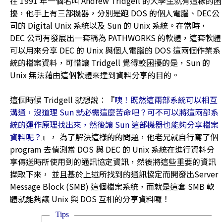
在 1991 年一個名叫 Andrew Tridgell 的大學生就有這樣的困
擾，他手上有三部機器，分別是跑 DOS 的個人電腦、DEC公
司的 Digital Unix 系統以及 Sun 的 Unix 系統。在當時，
DEC 公司有發展出一套稱為 PATHWORKS 的軟體，這套軟體
可以用來分享 DEC 的 Unix 與個人電腦的 DOS 這兩個作業系
統的檔案資料，可惜讓 Tridgell 覺得較困擾的是，Sun 的
Unix 無法藉由這個軟體來達到資料分享的目的。
這個時候 Tridgell 就想說：『
咦！既然這兩部系統可以相互
溝通，沒道理 Sun 就必需這麼苦命吧？可不可以將這兩部系
統的運作原理找出來，然後讓 Sun 這部機器也能夠分享檔案
資料呢？
』， 為了解決這樣的的問題，他老兄就自行寫了個
program 去偵測當 DOS 與 DEC 的 Unix 系統在進行資料分
享傳送時所使用到的通訊協定資訊，然後將這些重要的資訊
擷取下來， 並且基於上述所找到的通訊協定而開發出Server
Message Block (SMB) 這個檔案系統，而就是這套 SMB 軟
體就能夠讓 Unix 與 DOS 互相的分享資料囉！
Tips