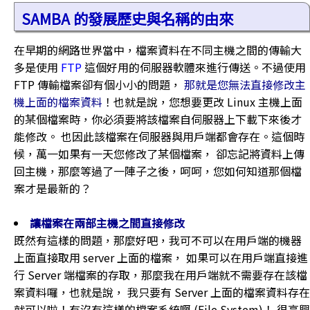
SAMBA 的發展歷史與名稱的由來
在早期的網路世界當中，檔案資料在不同主機之間的傳輸大
多是使用
FTP
這個好用的伺服器軟體來進行傳送。不過使用
FTP 傳輸檔案卻有個小小的問題，
那就是您無法直接修改主
機上面的檔案資料
！也就是說，您想要更改 Linux 主機上面
的某個檔案時，你必須要將該檔案自伺服器上下載下來後才
能修改。 也因此該檔案在伺服器與用戶端都會存在。這個時
候，萬一如果有一天您修改了某個檔案， 卻忘記將資料上傳
回主機，那麼等過了一陣子之後，呵呵，您如何知道那個檔
案才是最新的？
讓檔案在兩部主機之間直接修改
既然有這樣的問題，那麼好吧，我可不可以在用戶端的機器
上面直接取用 server 上面的檔案， 如果可以在用戶端直接進
行 Server 端檔案的存取，那麼我在用戶端就不需要存在該檔
案資料囉，也就是說， 我只要有 Server 上面的檔案資料存在
就可以啦！有沒有這樣的檔案系統啊 (File System)！ 很高興