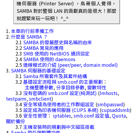
機伺服器 (Printer Server) ，鳥哥個人覺得，
SAMBA 對於整個 LAN 的貢獻真的是很大！那麼
就趕緊來玩一玩吧！ ^_^
1.
本章的行前準備工作
2.
什麼是 SAMBA ？
2.1
SAMBA 的發展歷史與名稱的由來
2.2
SAMBA 常見的應用
2.3
SMB 使用的 NetBIOS 通訊協定
2.4
SAMBA 使用的 daemons
2.5
連線模式的介紹 (peer/peer, domain model)
3.
SAMBA 伺服器的基礎設定
3.1
Samba 所需套件及其套件結構
3.2
基礎設定流程與 smb.conf 的主要規劃
：
主機整體參數
,
分享目錄參數
,
變數特性
3.3
沒有密碼的 smb.conf 設定(純測試)
(
lmhosts
,
testparm
,
smbclient
)
3.4
安全等級為使用者的工作群組設定
(
smbpasswd
)
3.5
設定成為印表機伺服器 (CUPS 系統)
(
cupsaddsmb
)
3.6
安全性管理
：
iptables
,
smb.conf 設定值
,
Quota
,
關於備份
3.7
主機安裝時的規劃與中文磁區掛載
4.
Samba 用戶端軟體功能