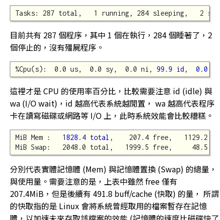
Tasks: 287 total,   1 running, 284 sleeping,   2 sto
目前共有 287 個程序，其中 1 個在執行，284 個睡著了，2
個停止的，沒有殭屍程序。
%Cpu(s):  0.0 us,  0.0 sy,  0.0 ni, 
99.9 id
,  
0.0 wa
這裡才是 CPU 的使用率百分比，比較需要注意 id (idle) 與
wa (I/O wait)，id 越高代表系統越閒置， wa 越高代表程序
卡在讀寫磁碟或網路等 I/O 上，此時系統效能會比較糟糕。
MiB Mem :   
1828.4 total
,    207.4 free,   1129.2 us
MiB Swap:   2048.0 total,   1999.5 free,     48.5 us
分別代表實體記憶體 (Mem) 與記憶體置換 (Swap) 的總量，
與使用量。需要注意的是，上表中雖然 free 僅有
207.4MiB，但是後續有 491.8 buff/cache (快取) 的量， 所謂
的快取指的是 Linux 會將系統曾經取用的檔案暫存在記憶
體，以加速未來存取該檔案的效能 (記憶體的速度比磁碟快了