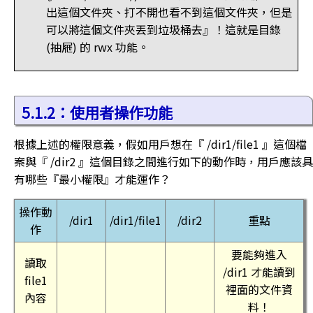
出這個文件夾、打不開也看不到這個文件夾，但是
可以將這個文件夾丟到垃圾桶去』！這就是目錄
(抽屜) 的 rwx 功能。
5.1.2：使用者操作功能
根據上述的權限意義，假如用戶想在『 /dir1/file1 』這個檔
案與『 /dir2 』這個目錄之間進行如下的動作時，用戶應該具
有哪些『最小權限』才能運作？
操作動
/dir1
/dir1/file1
/dir2
重點
作
要能夠進入
讀取
/dir1 才能讀到
file1
裡面的文件資
內容
料！