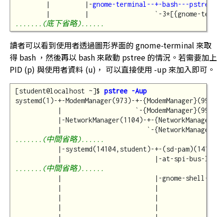
        |         |-
gnome-terminal--+-bash---pstree
.......(底下省略)......
讀者可以看到使用者透過圖形界面的 gnome-terminal 來取
得 bash ，然後再以 bash 來啟動 pstree 的情況。若需要加上
PID (p) 與使用者資料 (u)， 可以直接使用 -up 來加入即可。
[student@localhost ~]$ 
pstree -Aup
systemd(1)-+-ModemManager(973)-+-{ModemManager}(991)

           |                   `-{ModemManager}(998)

           |-NetworkManager(1104)-+-{NetworkManager}(
.......(中間省略)......
           |-systemd(14104,student)-+-(sd-pam)(14117)
.......(中間省略)......
           |                        |-gnome-shell-ca
           |                        |               
           |                        |               
           |                        |               
           |                        |               