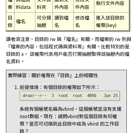
執行文件內容
案
料data
料夾
件內容
件內容
目
可分類
讀到檔
修改檔
進入該目錄的
檔名
錄
抽屜
名
名
權限(key)
讀者須注意，目錄的 rw 與『檔名』有關，而檔案的 rw 則與
『檔案的內容，包括程式碼與資料等』有關。比較特別的是
目錄的 x， 該權限代表用戶能否打開抽屜取得該抽屜內的檔
名資料。
實際練習：關於權限在『目錄』上的相關性
前提情境：有個目錄的權限如下所示：
系統有個帳號名稱為vbird，這個帳號並沒有支援
root群組。現在：請問vbird對這個目錄有何權
限？是否可切換到此目錄中成為 vbird 的工作目
錄？