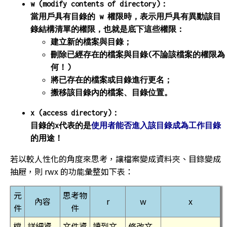
w (modify contents of directory)：
當用戶具有目錄的 w 權限時，表示用戶具有異動該目
錄結構清單的權限，也就是底下這些權限：
建立新的檔案與目錄；
刪除已經存在的檔案與目錄(不論該檔案的權限為
何！)
將已存在的檔案或目錄進行更名；
搬移該目錄內的檔案、目錄位置。
x (access directory)：
目錄的x代表的是
使用者能否進入該目錄成為工作目錄
的用途！
若以較人性化的角度來思考，讓檔案變成資料夾、目錄變成
抽屜，則 rwx 的功能彙整如下表：
元
思考物
內容
r
w
x
件
件
檔
詳細資
文件資
讀到文
修改文