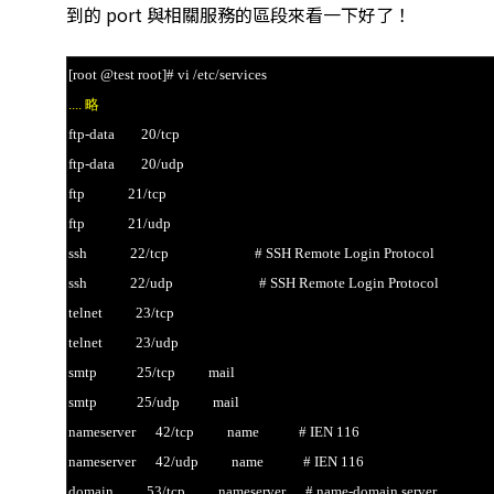
到的 port 與相關服務的區段來看一下好了！
[root @test root]# vi /etc/services
.... 略
ftp-data 20/tcp
ftp-data 20/udp
ftp 21/tcp
ftp 21/udp
ssh 22/tcp # SSH Remote Login Protocol
ssh 22/udp # SSH Remote Login Protocol
telnet 23/tcp
telnet 23/udp
smtp 25/tcp mail
smtp 25/udp mail
nameserver 42/tcp name # IEN 116
nameserver 42/udp name # IEN 116
domain 53/tcp nameserver # name-domain server