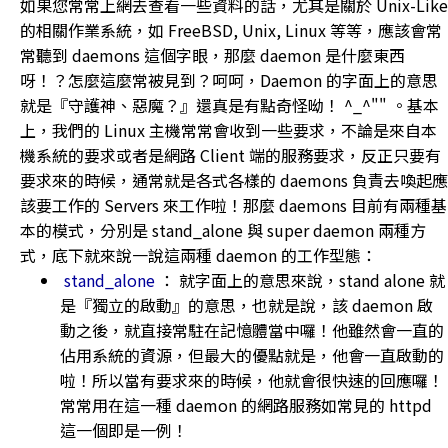
如果您常常上網去查看一些資料的話，尤其是關於 Unix-Like
的相關作業系統，如 FreeBSD, Unix, Linux 等等，應該會常
常聽到 daemons 這個字眼，那麼 daemon 是什麼東西
呀！？怎麼這麼常被見到？呵呵，Daemon 的字面上的意思
就是『守護神、惡魔？』還真是有點奇怪呦！ ^_^"" 。基本
上，我們的 Linux 主機常常會收到一些要求，不論是來自本
機系統的要求或者是網路 Client 端的服務要求，反正只要有
要求來的時候，通常就是各式各樣的 daemons 負責去喚起應
該要工作的 Servers 來工作啦！那麼 daemons 目前有兩種基
本的模式，分別是 stand_alone 與 super daemon 兩種方
式，底下就來說一說這兩種 daemon 的工作型態：
stand_alone
： 就字面上的意思來說，stand alone 就
是『獨立的啟動』的意思，也就是說，該 daemon 啟
動之後，就直接常駐在記憶體當中囉！他雖然會一直的
佔用系統的資源，但最大的優點就是，他會一直啟動的
啦！所以當有要求來的時候，他就會很快速的回應囉！
常常用在這一種 daemon 的網路服務如常見的 httpd
這一個即是一例！