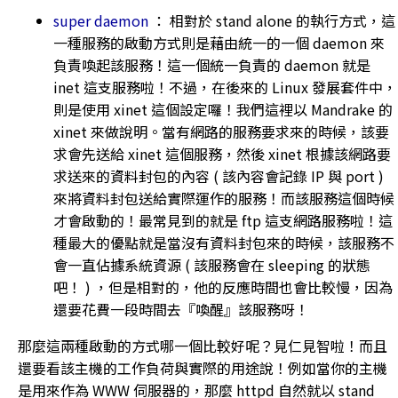
super daemon
： 相對於 stand alone 的執行方式，這
一種服務的啟動方式則是藉由統一的一個 daemon 來
負責喚起該服務！這一個統一負責的 daemon 就是
inet 這支服務啦！不過，在後來的 Linux 發展套件中，
則是使用 xinet 這個設定囉！我們這裡以 Mandrake 的
xinet 來做說明。當有網路的服務要求來的時候，該要
求會先送給 xinet 這個服務，然後 xinet 根據該網路要
求送來的資料封包的內容 ( 該內容會記錄 IP 與 port )
來將資料封包送給實際運作的服務！而該服務這個時候
才會啟動的！最常見到的就是 ftp 這支網路服務啦！這
種最大的優點就是當沒有資料封包來的時候，該服務不
會一直佔據系統資源 ( 該服務會在 sleeping 的狀態
吧！ ) ，但是相對的，他的反應時間也會比較慢，因為
還要花費一段時間去『喚醒』該服務呀！
那麼這兩種啟動的方式哪一個比較好呢？見仁見智啦！而且
還要看該主機的工作負荷與實際的用途說！例如當你的主機
是用來作為 WWW 伺服器的，那麼 httpd 自然就以 stand