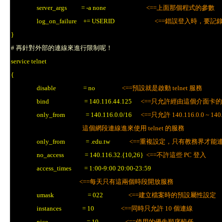
server_args = -a none
<==上面那個程式的參數
log_on_failure += USERID
<==錯誤登入時，要記錄
}
# 再針對外部的連線來進行限制呢！
service telnet
{
disable = no
<==預設就是啟動 telnet 服務
bind = 140.116.44.125
<==只允許經由這個介面卡
only_from = 140.116.0.0/16
<==只允許 140.116.0.0 ~ 140.
這個網段連線進來使用 telnet 的服務
only_from = .edu.tw
<==重複設定，只有教務界才能
no_access = 140.116.32.{10,26}
<==不許這些 PC 登入
access_times = 1:00-9:00 20:00-23:59
<==每天只有這兩個時段開放服務
umask = 022
<==建立檔案時的預設屬性設定
instances = 10
<==同時只允許 10 個連線
nice = 10
<==使用的優先順序較低