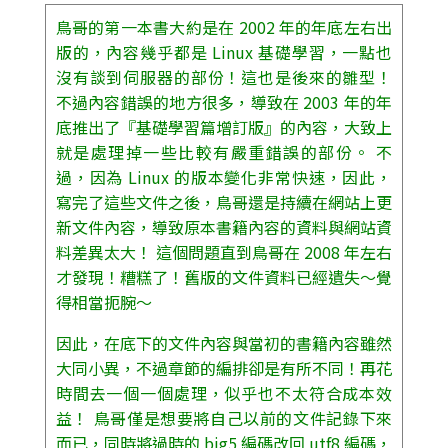
鳥哥的第一本書大約是在 2002 年的年底左右出
版的，內容幾乎都是 Linux 基礎學習，一點也
沒有談到伺服器的部份！這也是後來的雛型！
不過內容錯誤的地方很多，導致在 2003 年的年
底推出了『基礎學習篇增訂版』的內容，大致上
就是處理掉一些比較有嚴重錯誤的部份。 不
過，因為 Linux 的版本變化非常快速，因此，
寫完了這些文件之後，鳥哥還是持續在網站上更
新文件內容，導致原本書籍內容的資料與網站資
料差異太大！ 這個問題直到鳥哥在 2008 年左右
才發現！糟糕了！舊版的文件資料已經遺失～覺
得相當扼腕～
因此，在底下的文件內容與當初的書籍內容雖然
大同小異，不過章節的編排卻是有所不同！再花
時間去一個一個處理，似乎也不太符合成本效
益！ 鳥哥僅是想要將自己以前的文件記錄下來
而已，同時將過時的 big5 編碼改回 utf8 編碼，