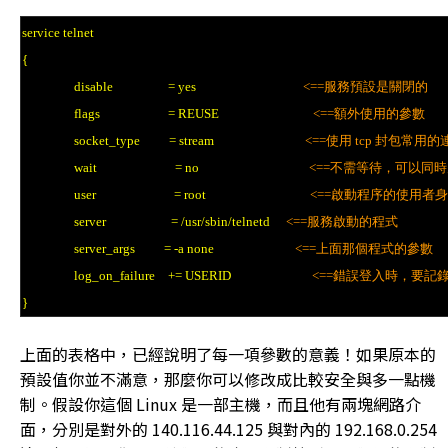
service telnet
{
disable = yes
<==服務預設是關閉的
flags = REUSE
<==額外使用的參數
socket_type = stream
<==使用 tcp 封包常用
wait = no
<==不需等待，可以同
user = root
<==啟動程序的使用者
server = /usr/sbin/telnetd
<==服務啟動的程式
server_args = -a none
<==上面那個程式的參數
log_on_failure += USERID
<==錯誤登入時，要記
}
上面的表格中，已經說明了每一項參數的意義！如果原本的
預設值你並不滿意，那麼你可以修改成比較安全與多一點機
制。假設你這個 Linux 是一部主機，而且他有兩塊網路介
面，分別是對外的 140.116.44.125 與對內的 192.168.0.254