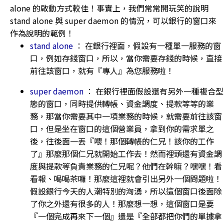
alone 的啟動方式較佳！事實上，我們常常開玩笑的說明
stand alone 與 super daemon 的情況，可以銀行的窗口來
作為說明的範例！
stand alone
： 在銀行裡面，假設有一種單一服務的窗
口，例如存錢窗口，所以，當你需要存錢的時候，直接
前往該窗口，就有『專人』為您服務啦！
super daemon
： 在銀行裡面假設還有另外一種複合型
態的窗口，同時提供轉帳、資金調度、提款等等的業
務，那當你需要其中一項業務的時候，就需要前往該窗
口，但是坐在窗口的這個營業員，拿到你的需求單之
後，往後面一丟『喂！那個轉帳的仁兄！該你的工作
了』那麼那個仁兄就開始工作去！然而裡頭還有資金調
度與提款等負責業務的仁兄呢？他們在幹嘛？嘿嘿！看
看報、喝喝茶囉！那麼這裡就會引出另外一個問題啦！
假設銀行今天的人潮特別的洶湧，所以這個窗口後面除
了你之外還有很多的人！那麼想一想，這個窗口是要
『一個完成再來下一個』還是『全部都把你們的單據拿