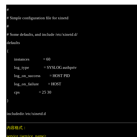
#
# Simple configuration file for xinetd
#
# Some defaults, and include /etc/xinetd.d/
defaults
{
instances = 60
log_type = SYSLOG authpriv
log_on_success = HOST PID
log_on_failure = HOST
cps = 25 30
}
includedir /etc/xinetd.d
內容格式：
service <service_name>