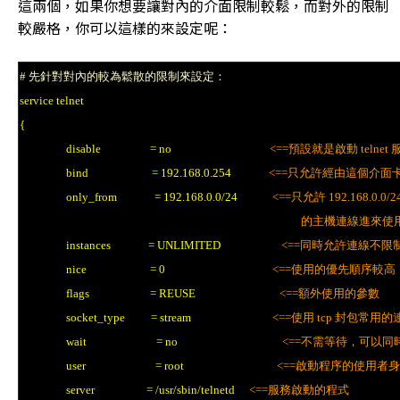
這兩個，如果你想要讓對內的介面限制較鬆，而對外的限制
較嚴格，你可以這樣的來設定呢：
# 先針對對內的較為鬆散的限制來設定：
service telnet
{
disable = no
<==預設就是啟動 telnet 
bind = 192.168.0.254
<==只允許經由這個介面
only_from = 192.168.0.0/24
<==只允許 192.168.0.0
的主機連線進來使用 t
instances = UNLIMITED
<==同時允許連線不限
nice = 0
<==使用的優先順序較高
flags = REUSE
<==額外使用的參數
socket_type = stream
<==使用 tcp 封包常用
wait = no
<==不需等待，可以同
user = root
<==啟動程序的使用者
server = /usr/sbin/telnetd
<==服務啟動的程式