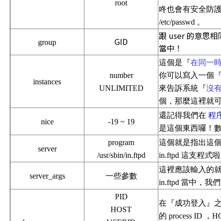
root
咚也會有安全防護
/etc/passwd 。
跟 user 的意思
GID
group
當中！
這個是『
在同一
number
你可以寫入一個
instances
UNLIMITED
來告訴系統『
沒
個，那麼這裡就可以
還記得我們在
程
nice
-19 ~ 19
是這個東西囉！數
program
這個就是指出這個
server
/usr/sbin/in.ftpd
in.ftpd 這支程式啦
這裡應該輸入的就是
server_args
一些參數
in.ftpd 當中，
PID
在『成功登入』之後
HOST
的 process I