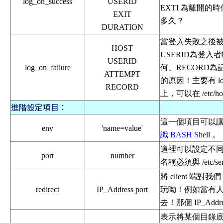
log_on_success
USERID
EXTI 為離開的
EXIT
多久？
DURATION
當登入失敗之後被 s
HOST
USERID為登入
USERID
log_on_failure
何、RECORD為
ATTEMPT
的原因！主要有 logi
RECORD
上，可以在 /etc/host
進階設定項目：
這一個項目可以
env
'name=value'
識 BASH Shell
。
這裡可以設定不同的
port
number
名稱必須與 /etc/
將 client 端
redirect
IP_Address port
玩呦！例如當有人
去！那個 IP_Add
表示將某個目錄底下