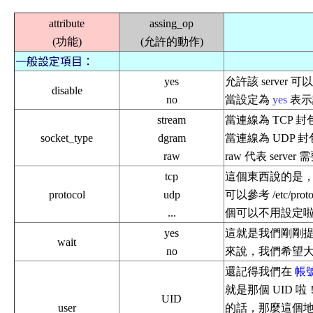
attribute
assing_op
(功能)
(允許的動作)
一般設定項目：
yes
允許該 server
disable
no
當設定為
yes
表示
stream
當連線為 TCP 封包
socket_type
dgram
當連線為 UDP 封
raw
raw 代表 serve
tcp
這個東西說的是
protocol
udp
可以參考 /etc/
...
個可以不用設定
yes
這就是我們剛剛
wait
no
來說，我們希望
還記得我們在
帳
就是那個 UID 
UID
user
的話，那麼這個地方