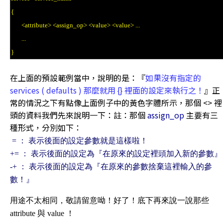
{
<attribute> <assign_op> <value> <value> ...
...
}
在上面的預設範例當中，說明的是：『
如果沒有指定的
services ( defaults ) 那麼就用 {} 裡面的設定來執行之！
』正
常的情況之下有點像上面例子中的黃色字體所示，那個 <> 裡
頭的資料我們先來說明一下：註：那個
assign_op
主要有三
種形式，分別如下：
= ： 表示後面的設定參數就是這樣啦！
+= ： 表示後面的設定為『
在原來的設定裡頭加入新的參數
』
-+ ： 表示後面的設定為『
在原來的參數捨棄這裡輸入的參
數
！』
用途不太相同，敬請留意呦！好了！底下再來說一說那些
attribute 與 value ！