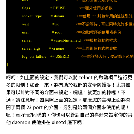
flags = REUSE
<==額外使用的參數
socket_type = stream
<==使用 tcp 封包常用的連線型態
wait = no
<==不需等待，可以同時允許多個
user = root
<==啟動程序的使用者身份
server = /usr/sbin/telnetd
<==服務啟動的程式
server_args = -a none
<==上面那個程式的參數
log_on_failure += USERID
<==錯誤登入時，要記錄下來
}
呵呵！如上面的設定，我們可以將 telnet 的啟動項目進行更
多的限制！如此一來，將有助於我們的安全防護呢！尤其如
果可以針對不同的介面來設定，嘿嘿！就更加的棒囉！不
過，請注意喔！如果照上面的設定，那麼您的主機上面將會
開了兩個 23 port 的介面，分別是給兩個介面來使用的呢！
嗯！真好玩?同樣的，你也可以針對自己的喜好來設定你的其
他 daemon 使他掛在 xinetd 底下呢！