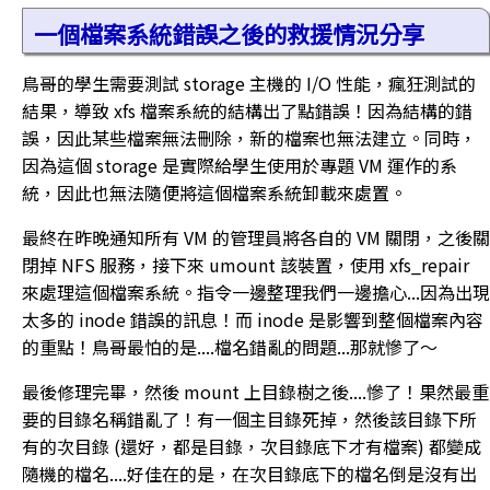
一個檔案系統錯誤之後的救援情況分享
鳥哥的學生需要測試 storage 主機的 I/O 性能，瘋狂測試的
結果，導致 xfs 檔案系統的結構出了點錯誤！因為結構的錯
誤，因此某些檔案無法刪除，新的檔案也無法建立。同時，
因為這個 storage 是實際給學生使用於專題 VM 運作的系
統，因此也無法隨便將這個檔案系統卸載來處置。
最終在昨晚通知所有 VM 的管理員將各自的 VM 關閉，之後關
閉掉 NFS 服務，接下來 umount 該裝置，使用 xfs_repair
來處理這個檔案系統。指令一邊整理我們一邊擔心...因為出現
太多的 inode 錯誤的訊息！而 inode 是影響到整個檔案內容
的重點！鳥哥最怕的是....檔名錯亂的問題...那就慘了～
最後修理完畢，然後 mount 上目錄樹之後....慘了！果然最重
要的目錄名稱錯亂了！有一個主目錄死掉，然後該目錄下所
有的次目錄 (還好，都是目錄，次目錄底下才有檔案) 都變成
隨機的檔名....好佳在的是，在次目錄底下的檔名倒是沒有出