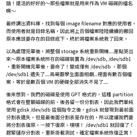
錯！還活的好好的～那些檔案就是用來作為 VM 磁碟的檔名
啊～
最終調出資料庫，找到每個 image filename 對應的使用者，
而使用者就是目錄名稱，因此將上百個檔案陸陸續續的搬回
原本應該要存在的目錄底下，終於將檔案系統救了回來。
以為處理完畢後，將整個 storage 系統重新開機....差點哭出
來～原本檔案系統所在的磁碟裝置為 /dev/sdb, /dev/sdb1
，重新開機完畢後，要命了！變成僅有 /dev/sdb ，那個
/dev/sdb1 遺失了....鳥哥跟學生面面相覷...裡面有數百個檔
案，等於是數百個 VM 的硬碟全部消失不見了....
後來想到，我們的磁碟是使用 GPT 格式的，這種 partition
格式會在整顆磁碟的前、後各留一份分割表，因此我們單純
使用 gdisk /dev/sdb 這個指令之後，gdisk 就發現到最前面
分割表遺失，但是最後面分割表是存在的，所以建議我們要
將分割表復原，一按下復原，嘿嘿！ /dev/sdb1 就回復了！
趕緊儲存分割表，重新掛載測試，確定檔案系統恢復正常！