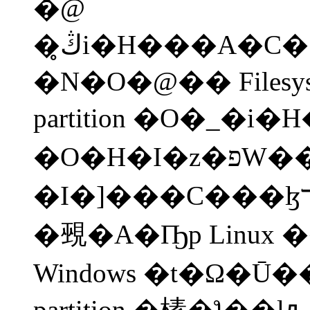
�@
�ڭ̥i�H���A�C�@�� partition
�N�O�@�� Files
partition �O�_�i�
�O�H�I�z�פW���ӬO���檺
�I�]���C���ɮרt�γ�����W�S���䴩
�覡�A�Ҧp Linux �
Windows �t�Ω�
partition �榡�ƪ��