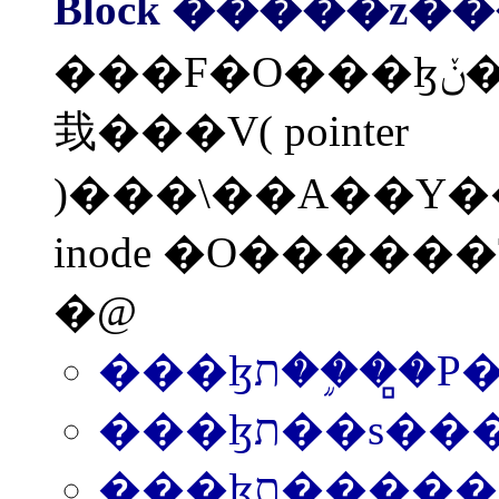
Block �����z�
���F�O���ɮת��ݩʥ~�A�P���٥����n�
㦳���V( pointer
)���\��A��Y���V�ɮפ��e��m���϶������A�n���@�~�t�Υi�H���T���h
inode �O�����
�@
���ɮת��֦��
���ɮת��s
���ɮת����