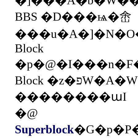
�]���A�b�W���z���ϺЮɡA�ݭn�d�N��
BBS �D���ѩ�峹
���u�A�]�N�O���ɮ׸��
Block
�p�@�I���n�F�Ӧp�G
Block �z�פW�A�W�����j�@�I�|
��������աI
�@
Superblock
�G�p�P�e��