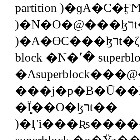
partition )�ɡA�C�ӺϺ
)�N�O�@���ɮרt��( filesystem
)�A�ӨC���ɮרt�ζ}�l����m������
block �N�٬� superblock
�Asuperblock���@
���j�p�B�Ū��
�Ϊ̻��O�ɮרt��
)�Ӷi���Ʀs���