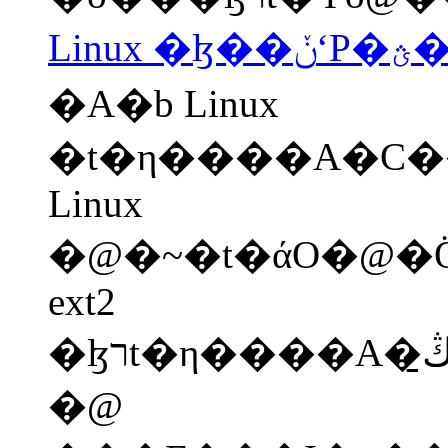
Linu
�A�b Linux
�t�η����A�C���ɮפ���ɮת����e��ơA�٥]�A�ɮת��غ��ݩʡA�Ҧp�G���ݸs�աB���ݨϥΪ̡B��_����B�ɮ׫إ߮
Linux
�@�~�t�άO�@�Ӧh�H�h
ext2
�@