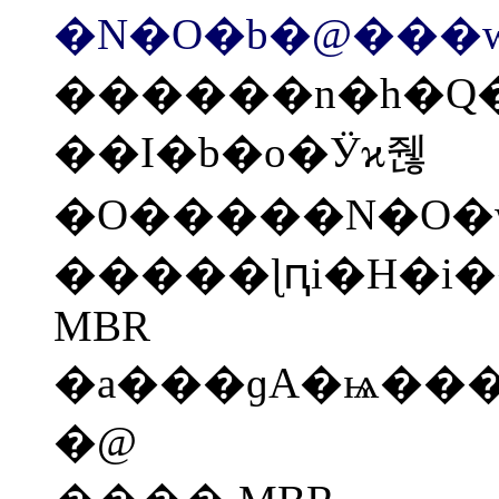
�N�O�b�@���
������n�h�Q
��I�b�o�Ӱϰ줺
�O�����N�O�w
�����ɭԥi�H�i��Ӿ��޲z�{�����g�J���B�ҰڡI�
MBR
�@