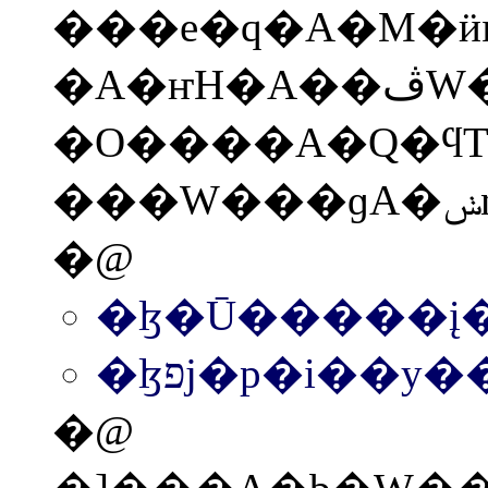
���e�q�A�M�ӥѩ��ɮץu���ΤF 0
�A�ҥH�A��ڤW�ѤU�� 3.9 KBytes
�O����A�Q�ϥΤF
�@
�ɮ�Ū�����į
�ɮפj�p�i�
�@