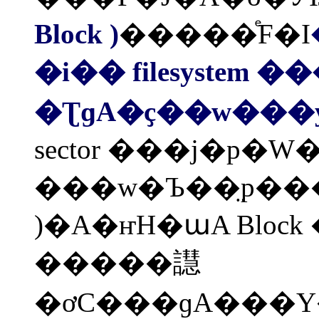
Block )
�����ͤF�I
�޿�϶�
�i�� filesystem �
�ƮɡA�ҫ��w���y
sector ���j�p�W��
���w�Ъ��̤p���
)�A�ҥH�աA Block 
�����譿
�ơC���ɡA���