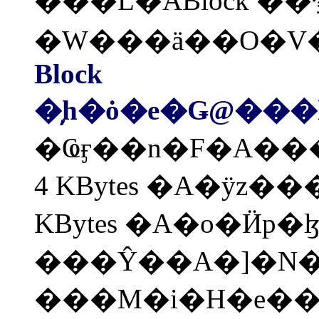
���L�ABlock �
�W���ä��O�V�
Block
�̦h�ȯ�e�Ǥ@���
�Ҩӻ��n�F�A���
4 KBytes �A�ӱz���@���
KBytes �A�o�Ӥp�ɮױN���α��@�� Bloc
���Ŷ��A�]�N�O
���M�i�H�e�� 4 