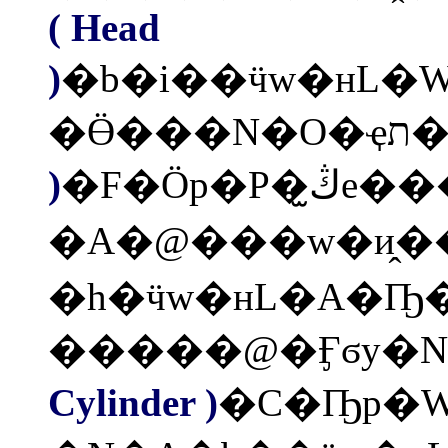
( Head
)
�b�i��ӵw�нL
�Ӫ���N�O�ҿת
)
�F�Ӧp�P�ڭ̫e����责�쪺
�A�@���w�и̭�
�h�ӵw�нL�A�Ҧ� �
Cylinder )
�C�Ҧp�