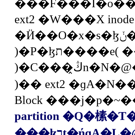
���F���I�o�
ext2 �W���X inode 
�Ӥ��O�x�s�ɮת��ݩ�( ��b inode ����
)�P�ɮת����e( ��m�b Block area ����
)�C���ڭ̭n�N�@�� partition �榡��( format
)�� ext2 �ɡA�N�
Block ���j�p�
partition �Q�榡�Ƭ�
���ɮרt�ήɡA�L�@�w�|�� inode table �P