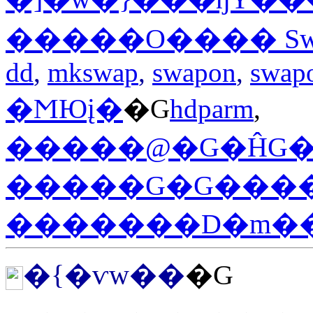
�����O���� Sw
dd
,
mkswap
,
swapon
,
swapo
�ϺЮį�
�G
hdparm
,
�����G�G�����
�������D�m�
�{�ѵw��
�G