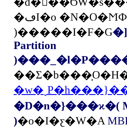
�d�򤺪��ϬW�s����ơF�p�G�S�
�ڡI�o �N�O�ϺФ���( Partition
)�����I�F�G
�
Partition
)���_�l�P���
�D�n�}���ϰ�( Mast
)
�o�I�ƹ�W�A
MB