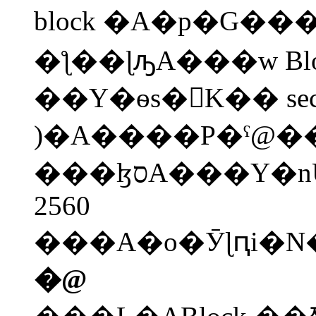
block �A�p�G���]�ڭ̦
�ƪ��ɭԡA���w Block
��Y�ѳs�򪺤K�� sec
)�A����P�ˤ@�� 1
���ɮסA���Y�nŪ�������ƫh�j�T����
2560
�@