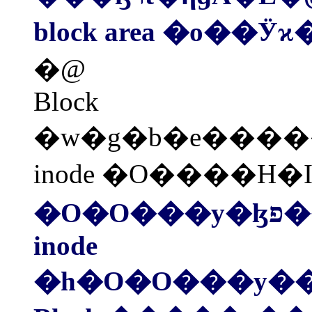
block area �o��Ӱϰ
�@
Block
�w�g�b�e����
inode �O����H
�O
inode
�h�O�O���y���ɮת������ݩʡA�H���ɮפ��e��m