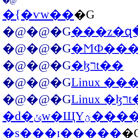
�@
�{�ѵw��
�G
�@�@�G
���z�զ
�@�@�G
�ϺФ��
�@�@�G
�ɮרt��
�@�@�G
�@�@�G
Li
�d�ݵw�ЩΥؿ�
�s���ɪ�����
�