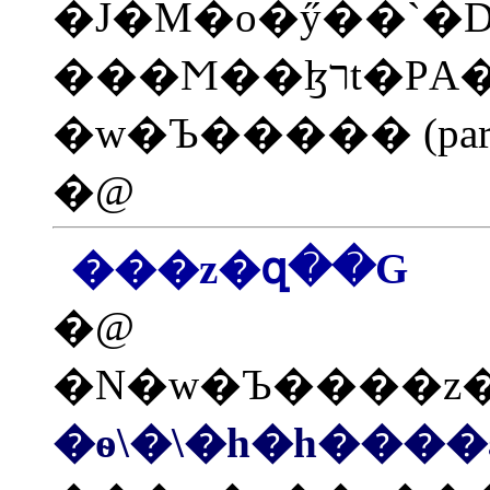
�J�M�o�ӳ��`�D
���Ϻ��ɮרt�ΡA�ҥH�ڭ̷��M�N�ݭn�����A�Ѥ@�U�w�ЬO�Ӥ���F��աI�����A�ڭ̴N�Ӭݤ@�ݵw�Ъ����z�զ��A�A�ѤF���z�զ�����A�A�ӻ����@�U���˶i��
�w�Ъ����� (parti
�@
���z�զ��G
�@
�N�w�Ъ����z
�ѳ\�\�h�h���