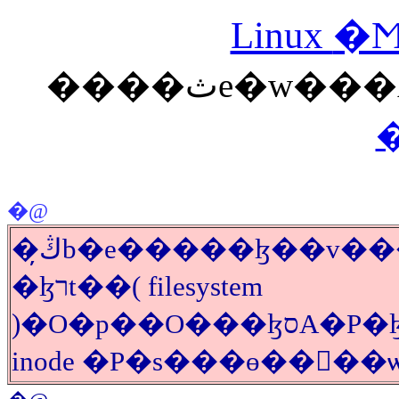
Linux
����ثe�
�@
�ڭ̦b�e�����ɮ��v�����Ъ����`�����A����ܦh���v���P�ݩʪ��[���A���򱵤U�ӭn�A�Ѫ��O�A�o���ݩʬO�O���b�w�Ъ����Ӧa��H�o�̴N�n�S�O�A�Ѩ� Linux
�ɮרt��( filesystem
)�O�p��O���ɮסA�P�ɮ׬O�p��QŪ�����o�I�ӭn�A�Ѿ���ɮרt�Ϊ��[���A�N���ण���D�w�Ъ��զ�����I�ҥH�A�b�o�ӳ��`�����A�ڭ̥ѳ̰�¦���w�вզ����󤶲а_�A�ä���