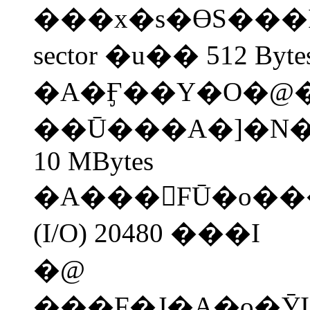
���x�s�ӨS���
sector �u�� 512 Byte
�A�Ӻ��Y�O�@�Ӥ
��Ū���A�]�N�O�
10 MBytes
�A���򬰤FŪ�o���ɮסA�ڪ����Y�����n�i
(I/O) 20480 ���I
�@
���F�J�A�o�Ӯ