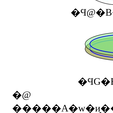
�Ϥ@�B
�ϤG�
�@