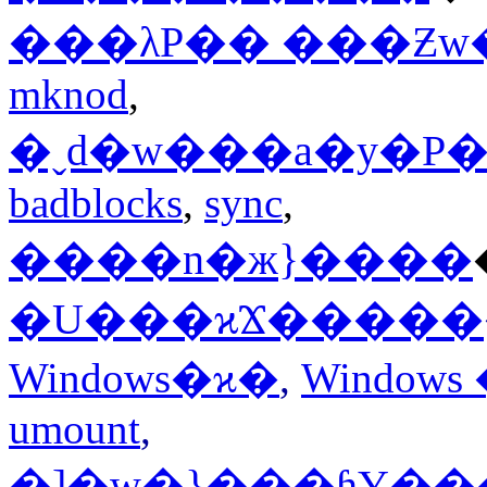
���λP�� ���Ƶw
mknod
,
�ˬd�w���a�y�P�
badblocks
,
sync
,
����n�ж}����
�U���ϰϪ�����
Windows�ϰ�
,
Window
umount
,
�]�w�}���ɧY�