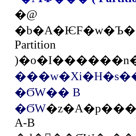
�@
�b�A�ѤF�w�Ъ�
Partition
���w�Хi�H�s�
�ϬW�� B
�ϬW
�z�A�p���
A-B