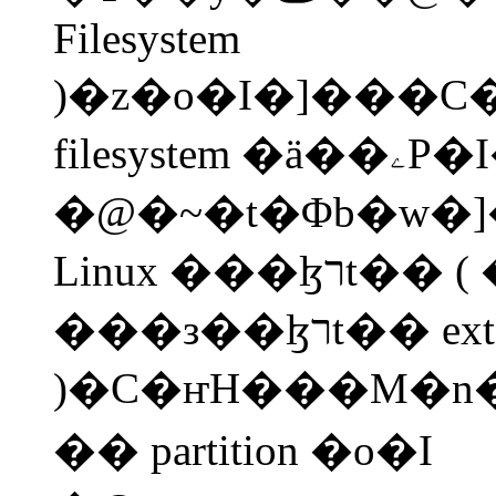
Filesystem
)�z�o�I�]���C
filesystem �ä��ۦP�I�Ҧp Windows
�@�~�t�Φb�w�
Linux ���ɮרt�� ( �o�̫� Linux
���з��ɮרt�� ext2
)�C�ҥH���M�n�w��ڭ̪��@�
�� partition �o�I