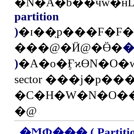
�N�A�b��ӵw�н
partition
)
�ɪ��̤p���F�F�t�~�A�Ѷ�ߦV�~���
���@�Ӥ@�Ӫ�
�
)
�A�o�ӺϰϴN�O�
sector ���j�p����
�C�H�W�N�O��
�@
�ϺФ��� ( Partitio