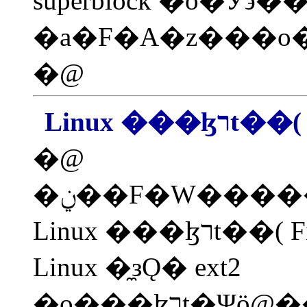
superblock �o�Ӱ϶�
�a�F�A�z���o�
�@
Linux ���
�@
�ݧ��F�W���������A�z���ӹ��w�Ц��@�w�{�ת��{�ѤF�I�n�F�A���򱵤U�ӴN�O�n�ͤ@��
Linux ���ɮרt��( Filesystem )�o�I�ڭ̳o�̥H
Linux �̼зǪ� ext2