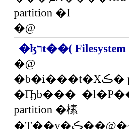
partition �I
�@
�ɮרt��( Filesystem 
�@
�b�i���t�Χڪ� partition
�Ҧb���_�l�P��
partition �榡
�Ƭ��y�ڪ��@�~�t�λ{�Ѫ��ɮרt��(