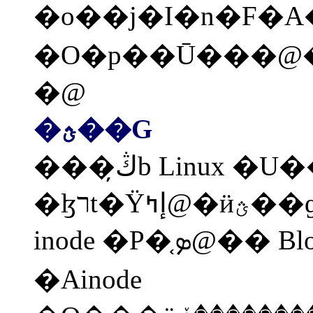
�o��j�I�n�F�A����ڪ� Li
�@
�ؿ��G
���ڭ̦b Linux �U�� ext2
�ɮרt�Ϋإߤ@�ӥؿ��ɡA ext2 �|���t�@��
inode �P�ܤ֤@�� Block ���ӥؿ��C�䤤
�Ainode