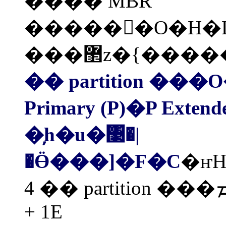
���� MBR
�����򭭨�O�H�
���޲z�{�
�� partition ���
Primary (P)�P Extende
�̦h�u�঳�|
�Ӫ���]�F�C
�ҥ
4 �� partition ���ܡA����ե��ݭn�ϥ� 3P
+ 1E