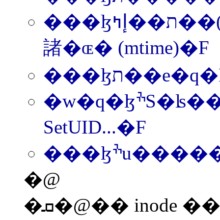
���ɮת��إߤ��(ctime)�B�̪�@����Ū���ɶ�(atime)�B�̪�ק
諸�ɶ� (mtime)�F
���ɮת��e�q
�w�q�ɮׯS�ʪ��X��(flag)�A�p
SetUID...�F
���ɮׯu���
�@
�ܩ�@�� inode ���j�p�� 128 bytes