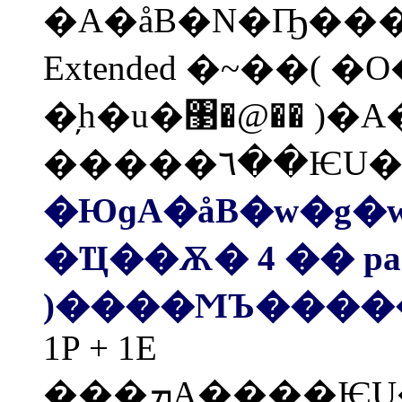
�A�åB�N�Ҧ��
Extended �~��( �O
�̦h�u�঳�@�� )�A�
�ЮɡA�åB�w�g�
�Ҵ��Ѫ� 4 �� partit
1P + 1E
���ܡA����ѤU���Ŷ��N�ٯ�A���Ψ��