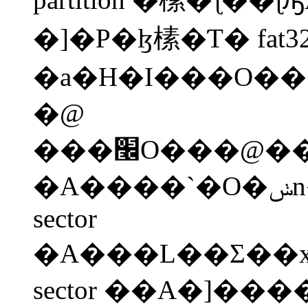
�]�P�ɮ榡�Ƭ� fat3
�@
���׬O���@�� filesystem
�A����`�O�ݭn�x�s���a�I�J�M�w�ЬO�Ψ��x�s��ƪ��A�Q���M���A��ƴN�����g�J�w�аաI���ڭ̴���w�Ъ��̤p�x�s���O
sector
�A���L��Ʃ��x
sector ��A�]���� 